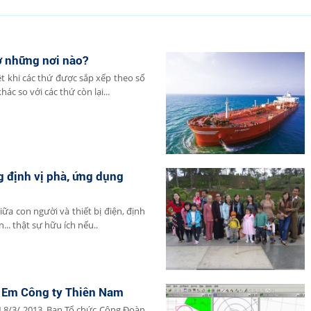
ở những nơi nào?
t khi các thứ được sắp xếp theo số
hác so với các thứ còn lại...
g định vị phà, ứng dụng
iữa con người và thiết bị điện, định
... thật sự hữu ích nếu..
ị Em Công ty Thiên Nam
8/3/ 2013. Ban Tổ chức Công Đoàn