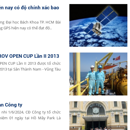
ện nay có độ chính xác bao
ờng Đại học Bách Khoa TP. HCM Bài
g GPS hiện nay có thể đạt độ..
ROV OPEN CUP Lần II 2013
PEN CUP Lần II 2013 được tổ chức
2013 tại Sân Thành Nam - Vũng Tàu
n Công ty
 nhi 1/6/2024, CĐ Công ty tổ chức
nghiệm 01 ngày tại Hồ Mây Park Là