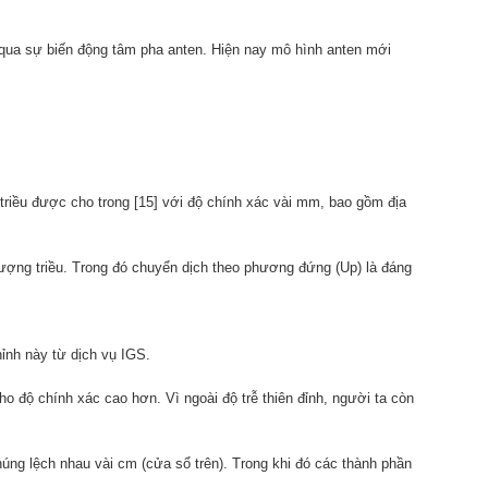
ỏ qua sự biến động tâm pha anten. Hiện nay mô hình anten mới
triều được cho trong [15] với độ chính xác vài mm, bao gồm địa
tượng triều. Trong đó chuyển dịch theo phương đứng (Up) là đáng
hỉnh này từ dịch vụ IGS.
ho độ chính xác cao hơn. Vì ngoài độ trễ thiên đỉnh, người ta còn
chúng lệch nhau vài cm (cửa sổ trên). Trong khi đó các thành phần