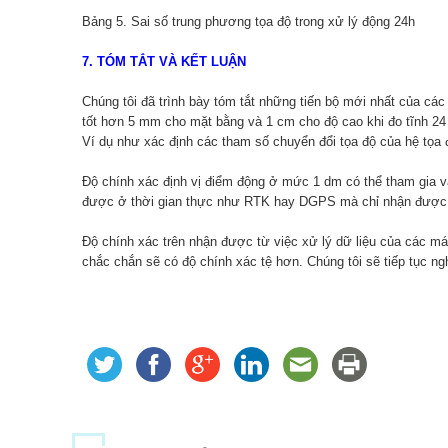
Bảng 5. Sai số trung phương tọa độ trong xử lý động 24h
7. TÓM TẮT VÀ KẾT LUẬN
Chúng tôi đã trình bày tóm tắt những tiến bộ mới nhất của các
tốt hơn 5 mm cho mặt bằng và 1 cm cho độ cao khi đo tĩnh 24 g
Ví dụ như xác định các tham số chuyển đổi tọa độ của hệ tọa 
Độ chính xác định vị điểm động ở mức 1 dm có thể tham gia và
được ở thời gian thực như RTK hay DGPS mà chỉ nhận được từ
Độ chính xác trên nhận được từ việc xử lý dữ liệu của các m
chắc chắn sẽ có độ chính xác tệ hơn. Chúng tôi sẽ tiếp tục ng