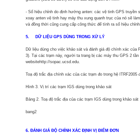
- Số hiệu chỉnh do định hướng anten: các vệ tinh GPS truyền s
xoay anten vệ tinh hay máy thu xung quanh trục của nó sẽ làm
và đồng thời cũng cung cấp công thức để tính ra số hiệu chỉn
5. DỮ LIỆU GPS DÙNG TRONG XỬ LÝ
Dữ liệu dùng cho việc khảo sát và đánh giá độ chính xác của 
3). Tại các trạm này, người ta trang bị các máy thu GPS 2 tần
websitehttp://sopac.ucsd.edu.
Toạ độ trắc địa chính xác của các trạm đo trong hệ ITRF2005 
Hình 3. Vị trí các trạm IGS dùng trong khảo sát
Bảng 2. Toạ độ trắc địa của các trạm IGS dùng trong khảo sát
bang2
6. ĐÁNH GIÁ ĐỘ CHÍNH XÁC ĐỊNH VỊ ĐIỂM ĐƠN