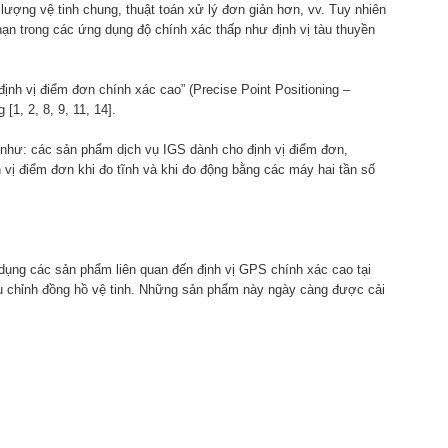
lượng vệ tinh chung, thuật toán xử lý đơn giản hơn, vv. Tuy nhiên
hạn trong các ứng dụng độ chính xác thấp như định vị tàu thuyền
ịnh vị điểm đơn chính xác cao” (Precise Point Positioning –
[1, 2, 8, 9, 11, 14].
n như: các sản phẩm dịch vụ IGS dành cho định vị điểm đơn,
 vị điểm đơn khi đo tĩnh và khi đo động bằng các máy hai tần số
 dụng các sản phẩm liên quan đến định vị GPS chính xác cao tại
 hiệu chỉnh đồng hồ vệ tinh. Những sản phẩm này ngày càng được cải