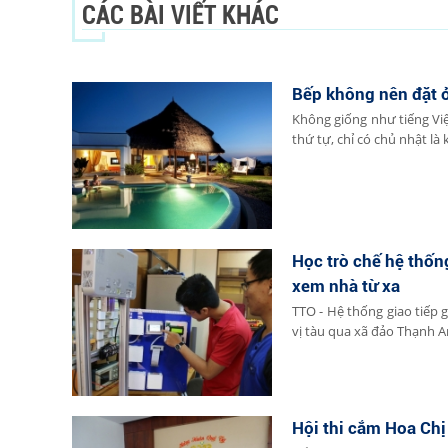
CÁC BÀI VIẾT KHÁC
Bếp không nên đặt 
Không giống như tiếng Việ
thứ tự, chỉ có chủ nhật là k
Học trò chế hệ thốn
xem nhà từ xa
TTO - Hệ thống giao tiếp g
vị tàu qua xã đảo Thạnh An
Hội thi cắm Hoa Ch