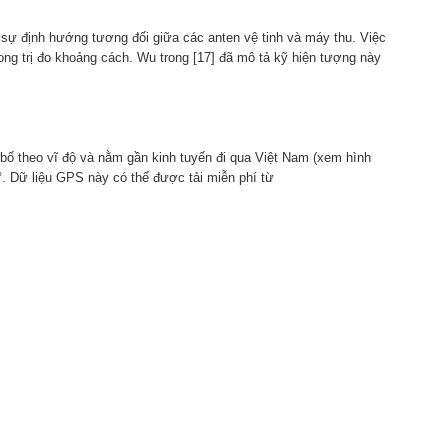
o sự định hướng tương đối giữa các anten vệ tinh và máy thu. Việc
ong trị đo khoảng cách. Wu trong [17] đã mô tả kỹ hiện tượng này
 bố theo vĩ độ và nằm gần kinh tuyến đi qua Việt Nam (xem hình
5°. Dữ liệu GPS này có thể được tải miễn phí từ