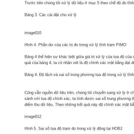
Trước tiên chúng tôi xử lý dữ liệu ở mục 5 theo chế độ đo tĩn
Bảng 3. Các cài đặt cho xử lý
image010
Hình 4. Phần dư của các trị đo trong xử lý tĩnh trạm PIMO
Bảng 4 thể hiện sự khác biệt giữa giá trị xử lý của tọa độ của
quả của bảng 4, ta có nhận xét là độ chính xác mặt bằng đạt
Bảng 4. Độ lệch và sai số trung phương tọa độ trong xử lý tĩn
Cũng vẫn nguồn dữ liệu trên, chúng tôi chuyển sang xử lý ở ch
sánh với tọa độ chính xác, ta tính được sai số trung phương 
điểm thu dữ liệu. Theo những kết quả này độ chính xác mặt b
image012
Hình 5. Sai số tọa độ trạm đo trong xử lý động tại HOB2