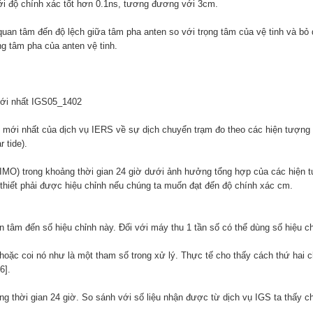
với độ chính xác tốt hơn 0.1ns, tương đương với 3cm.
 quan tâm đến độ lệch giữa tâm pha anten so với trọng tâm của vệ tinh và b
g tâm pha của anten vệ tinh.
mới nhất IGS05_1402
 mới nhất của dịch vụ IERS về sự dịch chuyển trạm đo theo các hiện tượng 
r tide).
PIMO) trong khoảng thời gian 24 giờ dưới ảnh hưởng tổng hợp của các hiện 
thiết phải được hiệu chỉnh nếu chúng ta muốn đạt đến độ chính xác cm.
an tâm đến số hiệu chỉnh này. Đối với máy thu 1 tần số có thể dùng số hiệu c
 hoặc coi nó như là một tham số trong xử lý. Thực tế cho thấy cách thứ hai c
6].
rong thời gian 24 giờ. So sánh với số liệu nhận được từ dịch vụ IGS ta thấy 