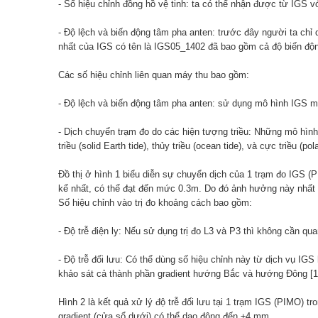
- Số hiệu chỉnh đồng hồ vệ tinh: ta có thể nhận được từ IGS 
- Độ lệch và biến động tâm pha anten: trước đây người ta chỉ
nhất của IGS có tên là IGS05_1402 đã bao gồm cả độ biến độn
Các số hiệu chỉnh liên quan máy thu bao gồm:
- Độ lệch và biến động tâm pha anten: sử dụng mô hình IGS 
- Dịch chuyển trạm đo do các hiện tượng triều: Những mô hình
triều (solid Earth tide), thủy triều (ocean tide), và cực triều (pola
Đồ thị ở hình 1 biểu diễn sự chuyển dịch của 1 trạm đo IGS (
kể nhất, có thể đạt đến mức 0.3m. Do đó ảnh hưởng này nhất 
Số hiệu chỉnh vào trị đo khoảng cách bao gồm:
- Độ trễ điện ly: Nếu sử dụng trị đo L3 và P3 thì không cần qu
- Độ trễ đối lưu: Có thể dùng số hiệu chỉnh này từ dịch vụ IGS
khảo sát cả thành phần gradient hướng Bắc và hướng Đông [1
Hình 2 là kết quả xử lý độ trễ đối lưu tại 1 trạm IGS (PIMO) t
gradient (cửa sổ dưới) có thể dao động đến ±4 mm.