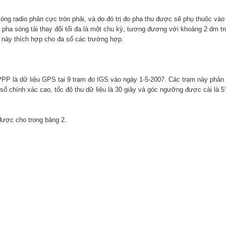
óng radio phân cực tròn phải, và do đó trị đo pha thu được sẽ phụ thuộc và
 pha sóng tải thay đổi tối đa là một chu kỳ, tương đương với khoảng 2 dm tr
h này thích hợp cho đa số các trường hợp.
PPP là dữ liệu GPS tại 9 trạm đo IGS vào ngày 1-5-2007. Các trạm này phân
 số chính xác cao, tốc độ thu dữ liệu là 30 giây và góc ngưỡng được cài là 
được cho trong bảng 2.