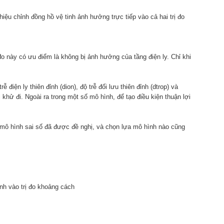
iệu chỉnh đồng hồ vệ tinh ảnh hưởng trực tiếp vào cả hai trị đo
ị đo này có ưu điểm là không bị ảnh hưởng của tầng điện ly. Chỉ khi
iện ly thiên đỉnh (dion), độ trễ đối lưu thiên đỉnh (dtrop) và
ị khử đi. Ngoài ra trong một số mô hình, để tạo điều kiện thuận lợi
ều mô hình sai số đã được đề nghị, và chọn lựa mô hình nào cũng
ính vào trị đo khoảng cách