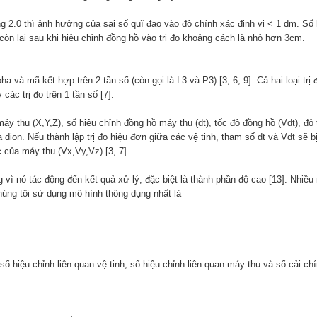
g 2.0 thì ảnh hưởng của sai số quĩ đạo vào độ chính xác định vị < 1 dm. Số h
n lại sau khi hiệu chỉnh đồng hồ vào trị đo khoảng cách là nhỏ hơn 3cm.
pha và mã kết hợp trên 2 tần số (còn gọi là L3 và P3) [3, 6, 9]. Cả hai loại tr
ác trị đo trên 1 tần số [7].
hu (X,Y,Z), số hiệu chỉnh đồng hồ máy thu (dt), tốc độ đồng hồ (Vdt), độ trễ đ
a dion. Nếu thành lập trị đo hiệu đơn giữa các vệ tinh, tham số dt và Vdt sẽ b
 của máy thu (Vx,Vy,Vz) [3, 7].
g vì nó tác động đến kết quả xử lý, đặc biệt là thành phần độ cao [13]. Nhi
úng tôi sử dụng mô hình thông dụng nhất là
số hiệu chỉnh liên quan vệ tinh, số hiệu chỉnh liên quan máy thu và số cải ch