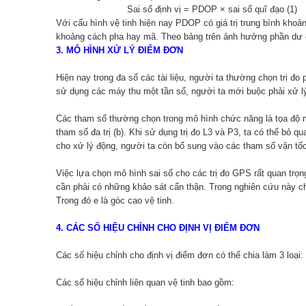
Sai số định vị = PDOP × sai số quĩ đạo (1)
Với cấu hình vệ tinh hiện nay PDOP có giá trị trung bình khoản
khoảng cách pha hay mã. Theo bảng trên ảnh hưởng phần dư cò
3. MÔ HÌNH XỬ LÝ ĐIỂM ĐƠN
Hiện nay trong đa số các tài liệu, người ta thường chọn trị đo 
sử dụng các máy thu một tần số, người ta mới buộc phải xử lý c
Các tham số thường chọn trong mô hình chức năng là tọa độ máy t
tham số đa trị (b). Khi sử dụng trị đo L3 và P3, ta có thể bỏ qu
cho xử lý động, người ta còn bổ sung vào các tham số vận tốc
Việc lựa chọn mô hình sai số cho các trị đo GPS rất quan trọn
cần phải có những khảo sát cẩn thận. Trong nghiên cứu này ch
Trong đó e là góc cao vệ tinh.
4. CÁC SỐ HIỆU CHỈNH CHO ĐỊNH VỊ ĐIỂM ĐƠN
Các số hiệu chỉnh cho định vị điểm đơn có thể chia làm 3 loại: 
Các số hiệu chỉnh liên quan vệ tinh bao gồm: