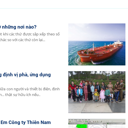
ở những nơi nào?
t khi các thứ được sắp xếp theo số
hác so với các thứ còn lại...
g định vị phà, ứng dụng
iữa con người và thiết bị điện, định
... thật sự hữu ích nếu..
ị Em Công ty Thiên Nam