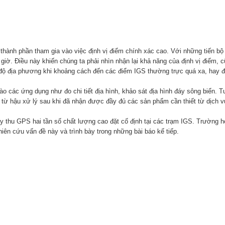
 thành phần tham gia vào việc định vị điểm chính xác cao. Với những tiến bộ
iờ. Điều này khiến chúng ta phải nhìn nhận lại khả năng của định vị điểm, 
độ địa phương khi khoảng cách đến các điểm IGS thường trực quá xa, hay địn
o các ứng dụng như đo chi tiết địa hình, khảo sát địa hình đáy sông biển. T
 hậu xử lý sau khi đã nhận được đầy đủ các sản phẩm cần thiết từ dịch v
áy thu GPS hai tần số chất lượng cao đặt cố định tại các trạm IGS. Trường
hiên cứu vấn đề này và trình bày trong những bài báo kế tiếp.