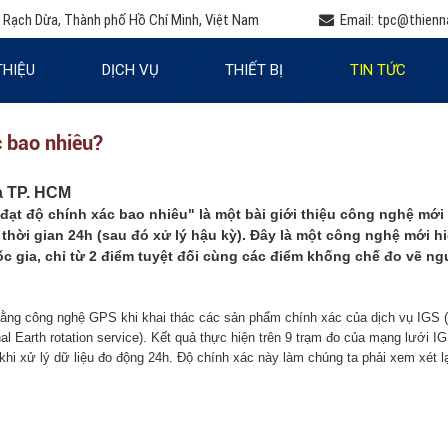
 Rạch Dừa, Thành phố Hồ Chí Minh, Việt Nam
Email:
tpc@thienn
THIỆU
DỊCH VỤ
THIẾT BỊ
TIN TỨC
c bao nhiêu?
a TP. HCM
ạt độ chính xác bao nhiêu" là một bài giới thiệu công nghệ mới v
hời gian 24h (sau đó xử lý hậu kỳ). Đây là một công nghệ mới hi
 gia, chỉ từ 2 điểm tuyệt đối cùng các điểm khống chế đo vẽ ngư
 bằng công nghệ GPS khi khai thác các sản phẩm chính xác của dịch vụ IGS 
al Earth rotation service). Kết quả thực hiện trên 9 trạm đo của mạng lưới 
khi xử lý dữ liệu đo động 24h. Độ chính xác này làm chúng ta phải xem xét