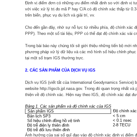
Định vị điểm đơn có những ưu điểm nhất định so với định vị tu
với việc xử lý trị đo mã P hay C/A có độ chính xác thấp từ 0.
trên biển, phục vụ du lịch và giải trí, vv.
Cho đến gần đây, nhờ sự nỗ lực từ nhiều phía, độ chính xác đị
PPP). Theo một số tài liệu, PPP có thể đạt độ chính xác vài cm k
Trong bài báo này chúng tôi sẽ giới thiệu những tiến bộ mới 
phương pháp xử lý dữ liệu và các mô hình số hiệu chỉnh phục v
tại một số trạm IGS thường trực.
2. CÁC SẢN PHẨM CỦA DỊCH VỤ IGS
Dịch vụ IGS (viết tắt của International Geodynamics Service)
website http://igscb.jpl.nasa.gov. Trong đó quan trọng nhất v
thiện về độ chính xác. Hiện nay theo IGS, độ chính xác đạt đ
Bảng 1. Các sản phẩm và độ chính xác của IGS
Độ chính xác
Sản phẩm IGS
< 5 cm
Bản lịch SP3
< 0.1 nsec
Số hiệu chỉnh đồng hồ vệ tinh
2-8 TECU
Độ trễ điện ly thiên đỉnh
Độ trễ đối lưu thiên đỉnh
Ảnh hưởng của sai số quĩ đạo vào độ chính xác định vị điểm 