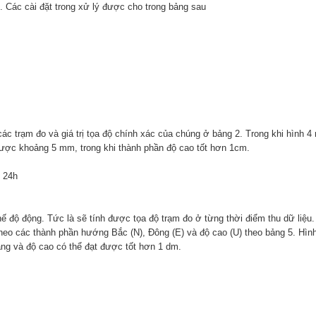
h. Các cài đặt trong xử lý được cho trong bảng sau
 các trạm đo và giá trị tọa độ chính xác của chúng ở bảng 2. Trong khi hình 
 được khoảng 5 mm, trong khi thành phần độ cao tốt hơn 1cm.
h 24h
ế độ động. Tức là sẽ tính được tọa độ trạm đo ở từng thời điểm thu dữ liệu. 
theo các thành phần hướng Bắc (N), Đông (E) và độ cao (U) theo bảng 5. Hìn
ằng và độ cao có thể đạt được tốt hơn 1 dm.