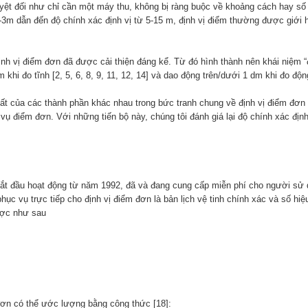
yệt đối như chỉ cần một máy thu, không bị ràng buộc về khoảng cách hay số 
3-3m dẫn đến độ chính xác định vị từ 5-15 m, định vị điểm thường được giới 
nh vị điểm đơn đã được cải thiện đáng kể. Từ đó hình thành nên khái niệm “đ
hi đo tĩnh [2, 5, 6, 8, 9, 11, 12, 14] và dao động trên/dưới 1 dm khi đo động 
nhất của các thành phần khác nhau trong bức tranh chung về định vị điểm đơ
ụ điểm đơn. Với những tiến bộ này, chúng tôi đánh giá lại độ chính xác định
 bắt đầu hoạt động từ năm 1992, đã và đang cung cấp miễn phí cho người sử
à phục vụ trực tiếp cho định vị điểm đơn là bản lịch vệ tinh chính xác và số
ược như sau
đơn có thể ước lượng bằng công thức [18]: