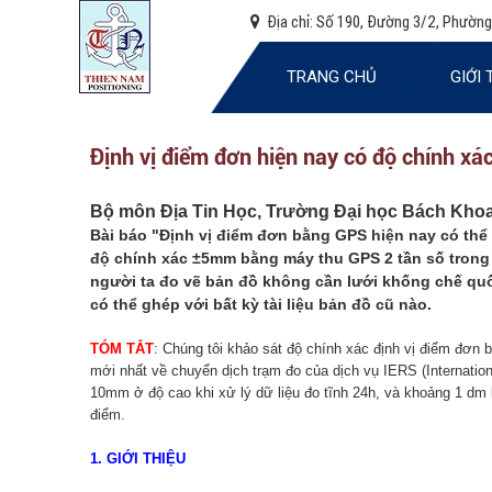
Địa chỉ:
Số 190, Đường 3/2, Phường
TRANG CHỦ
GIỚI 
Định vị điểm đơn hiện nay có độ chính xá
Bộ môn Địa Tin Học, Trường Đại học Bách Kho
Bài báo "Định vị điểm đơn bằng GPS hiện nay có thể đ
độ chính xác ±5mm bằng máy thu GPS 2 tần số trong t
người ta đo vẽ bản đồ không cần lưới khống chế quốc
có thể ghép với bất kỳ tài liệu bản đồ cũ nào.
TÓM TẮT
: Chúng tôi khảo sát độ chính xác định vị điểm đơn
mới nhất về chuyển dịch trạm đo của dịch vụ IERS (Internation
10mm ở độ cao khi xử lý dữ liệu đo tĩnh 24h, và khoảng 1 dm 
điểm.
1. GIỚI THIỆU