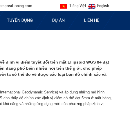
ampositioning.com
Tiếng Việt
English
TUYỂN DỤNG
DỰ ÁN
LIÊN HỆ
ề định vị điểm tuyệt đối trên mặt Ellipsoid WGS 84 đạt
ện đang phổ biến nhiều nơi trên thế giới, cho phép
ời ta có thể đo vẽ được các loại bản đồ chính xác và
(International Geodynamic Service) và áp dụng những mô hình
IGS cho thấy độ chính xác định vị điểm có thể đạt 5mm ở mặt bằng,
 lại khả năng và những ứng dụng mới của phương pháp định vị